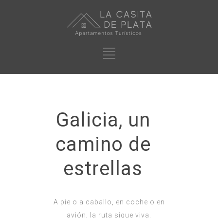
Galicia, un
camino de
estrellas
A pie o a caballo, en coche o en
avión, la ruta sigue viva.